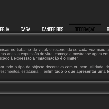
greja
Casa
Candeeiros
Decoração
R
icas no trabalho do vitral, e recorrendo-se cada vez mais
as artes, a expressão do vitral começa a mostrar-se agora e
ificado à expressão a
"imaginação é o limite"
.
ra todo o tipo de objecto decorativo com ou sem utilidade, d
stimentos, estatuaria ... enfim
tudo o que apresentar uma 