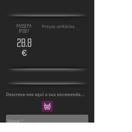
Preços unitários
passepa
rtout
28.8
€
Descreva-nos aqui a sua encomenda...