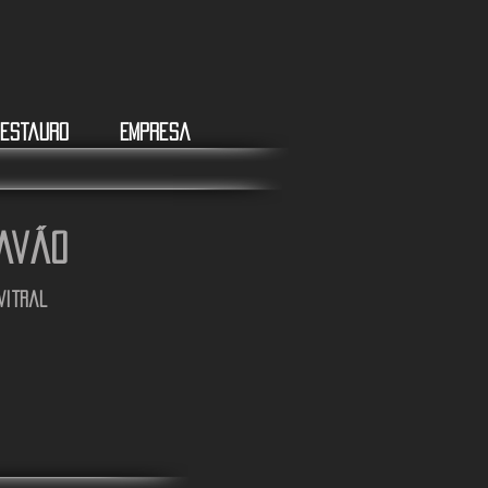
estauro
Empresa
avão
vitral