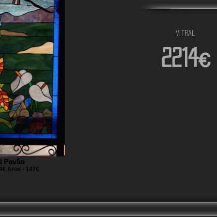
vitral
2214€
al Pavão
14€ Aros - 147€