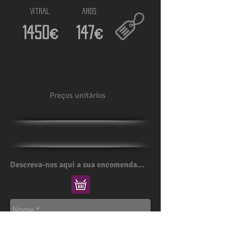
Vitral
aros
1450
€
147
€
Preços unitários
Descreva-nos aqui a sua encomenda...