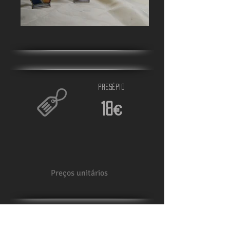
Presépio
18
€
Preços unitários