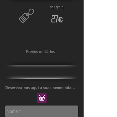
Presépio
27€
Preços unitários
Descreva-nos aqui a sua encomenda...